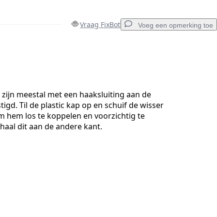
Vraag FixBot
Voeg een opmerking toe
Voeg een opmerking toe
zijn meestal met een haaksluiting aan de
igd. Til de plastic kap op en schuif de wisser
 hem los te koppelen en voorzichtig te
Annuleren
Plaats opmerking
haal dit aan de andere kant.