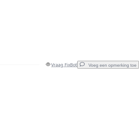
Vraag FixBot
Voeg een opmerking toe
Voeg een opmerking toe
Annuleren
Plaats opmerking