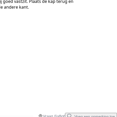
hij goed vastzit. Plaats de kap terug en
de andere kant.
Annuleren
Plaats opmerking
Vraag FixBot
Voeg een opmerking toe