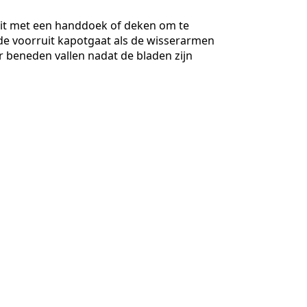
it met een handdoek of deken om te
e voorruit kapotgaat als de wisserarmen
 beneden vallen nadat de bladen zijn
Annuleren
Plaats opmerking