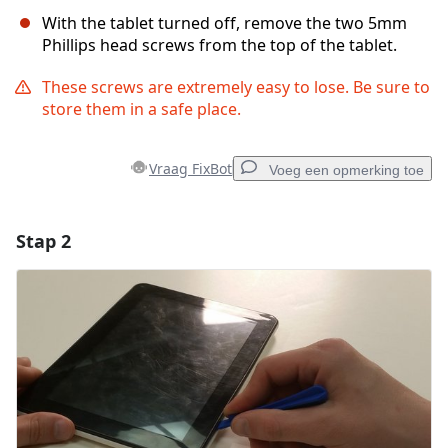
With the tablet turned off, remove the two 5mm
Phillips head screws from the top of the tablet.
These screws are extremely easy to lose. Be sure to
store them in a safe place.
Vraag FixBot
Voeg een opmerking toe
Stap 2
Voeg een opmerking toe
Voeg opmerking toe
Annuleren
Plaats opmerking