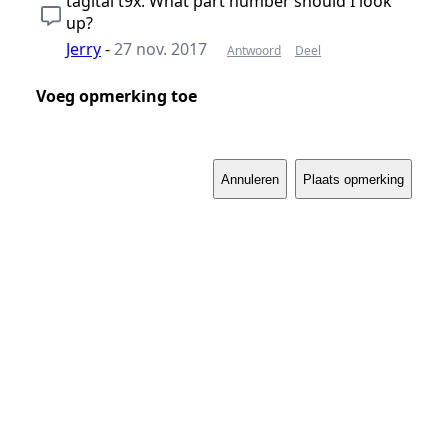
tagital t9x. What part number should I look
up?
Jerry
-
27 nov. 2017
Antwoord
Deel
Voeg opmerking toe
Annuleren
Plaats opmerking