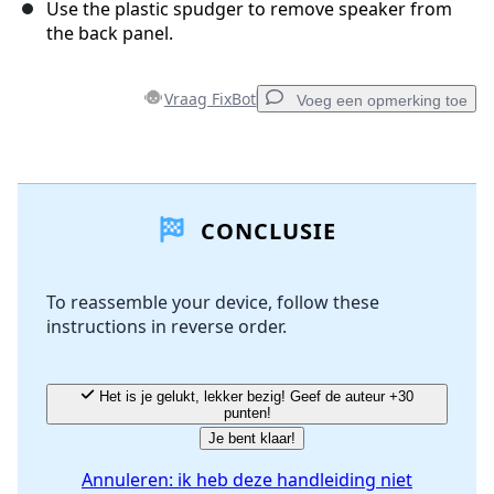
Use the plastic spudger to remove speaker from
the back panel.
Vraag FixBot
Voeg een opmerking toe
Voeg een opmerking toe
CONCLUSIE
Voeg opmerking toe
To reassemble your device, follow these
instructions in reverse order.
Annuleren
Plaats opmerking
Het is je gelukt, lekker bezig! Geef de auteur +30
punten!
Je bent klaar!
Annuleren: ik heb deze handleiding niet