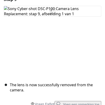
Voeg opmerking toe
Annuleren
Plaats opmerking
The lens is now successfully removed from the
camera.
Vraag FixBot
Voeg een opmerking toe