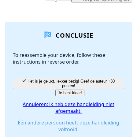
Voeg een opmerking toe
CONCLUSIE
Voeg opmerking toe
To reassemble your device, follow these
instructions in reverse order.
Annuleren
Plaats opmerking
Het is je gelukt, lekker bezig! Geef de auteur +30
punten!
Je bent klaar!
Annuleren: ik heb deze handleiding niet
afgemaakt.
Één andere persoon heeft deze handleiding
voltooid.