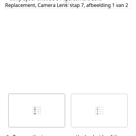
Voeg opmerking toe
Annuleren
Plaats opmerking