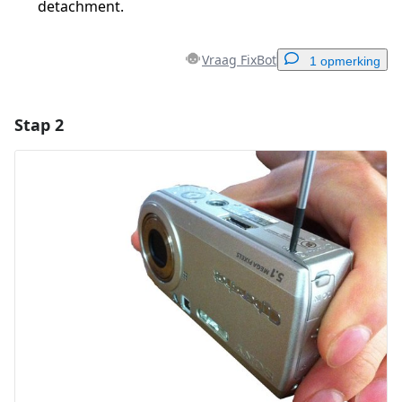
detachment.
Vraag FixBot
1 opmerking
Stap 2
Voeg een opmerking toe
Voeg opmerking toe
Annuleren
Plaats opmerking