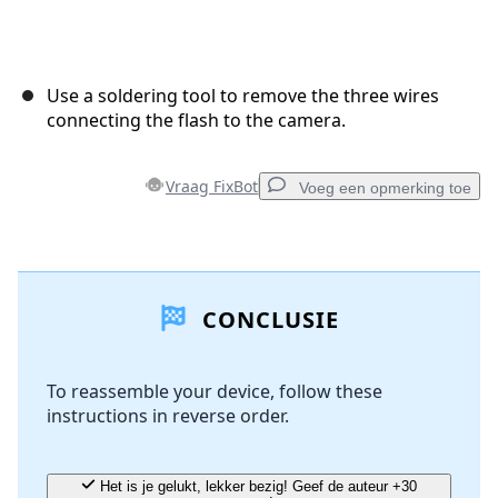
Use a soldering tool to remove the three wires
connecting the flash to the camera.
Vraag FixBot
Voeg een opmerking toe
Voeg een opmerking toe
CONCLUSIE
Voeg opmerking toe
To reassemble your device, follow these
instructions in reverse order.
Annuleren
Plaats opmerking
Het is je gelukt, lekker bezig! Geef de auteur +30