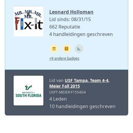
Leonard Holloman
Lid sinds: 08/31/15
662 Reputatie
4 handleidingen geschreven
+9 andere badges
Lid van
USF Tampa, Team 4-4,
Meier Fall 2015
USFT-MEIER-F15S4G4
4 Leden
10 handleidingen geschreven