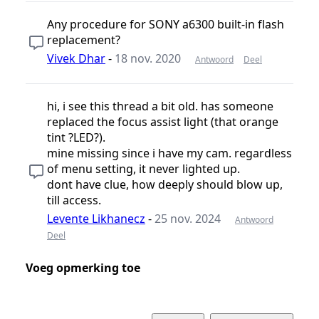
Any procedure for SONY a6300 built-in flash
replacement?
Vivek Dhar
-
18 nov. 2020
Antwoord
Deel
hi, i see this thread a bit old. has someone
replaced the focus assist light (that orange
tint ?LED?).
mine missing since i have my cam. regardless
of menu setting, it never lighted up.
dont have clue, how deeply should blow up,
till access.
Levente Likhanecz
-
25 nov. 2024
Antwoord
Deel
Voeg opmerking toe