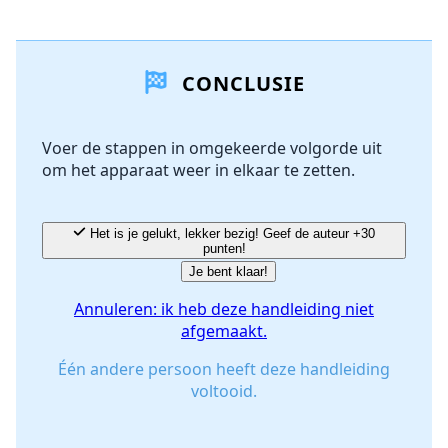
Voeg een opmerking toe
CONCLUSIE
Voeg opmerking toe
Voer de stappen in omgekeerde volgorde uit
om het apparaat weer in elkaar te zetten.
Annuleren
Plaats opmerking
Het is je gelukt, lekker bezig! Geef de auteur +30
punten!
Je bent klaar!
Annuleren: ik heb deze handleiding niet
afgemaakt.
Één andere persoon heeft deze handleiding
voltooid.