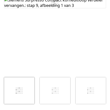
Voeg opmerking toe
Annuleren
Plaats opmerking