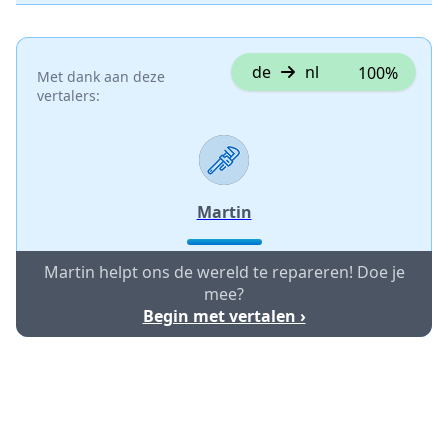
de
nl
100%
Met dank aan deze
vertalers:
Martin
Martin helpt ons de wereld te repareren! Doe je
mee?
Begin met vertalen ›