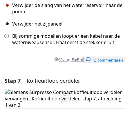
Verwijder de slang van het waterreservoir naar de
pomp.
Verwijder het zijpaneel.
Bij sommige modellen loopt er een kabel naar de
waterniveausensor. Haal eerst de stekker eruit.
Vraag FixBot
2 commentaren
Stap 7
Koffieuitloop verdeler.
Voeg een opmerking toe
Voeg opmerking toe
Annuleren
Plaats opmerking