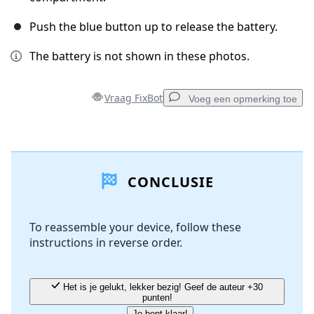
Push the blue button up to release the battery.
The battery is not shown in these photos.
Vraag FixBot
Voeg een opmerking toe
Voeg een opmerking toe
CONCLUSIE
Voeg opmerking toe
To reassemble your device, follow these
instructions in reverse order.
Annuleren
Plaats opmerking
Het is je gelukt, lekker bezig! Geef de auteur +30
punten!
Je bent klaar!