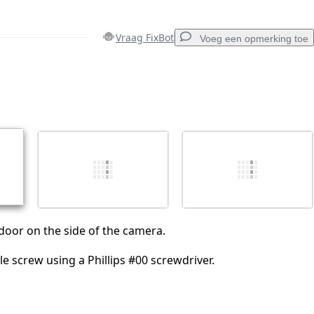
Vraag FixBot
Voeg een opmerking toe
Voeg een opmerking toe
Annuleren
Plaats opmerking
oor on the side of the camera.
e screw using a Phillips #00 screwdriver.