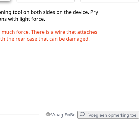
ening tool on both sides on the device. Pry
ns with light force.
 much force. There is a wire that attaches
ith the rear case that can be damaged.
Vraag FixBot
Voeg een opmerking toe
Voeg een opmerking toe