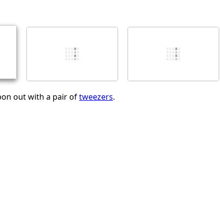
Annuleren
Plaats opmerking
bon out with a pair of
tweezers
.