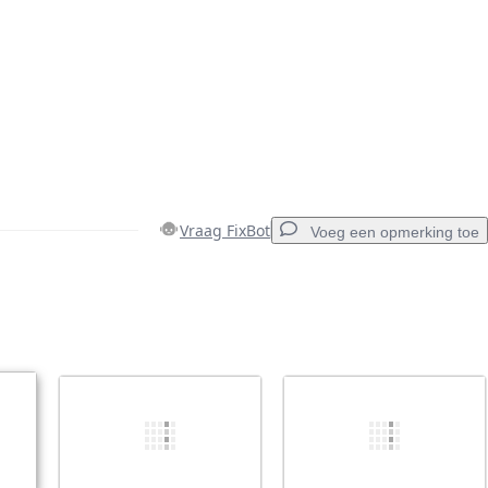
Vraag FixBot
Voeg een opmerking toe
Voeg een opmerking toe
Annuleren
Plaats opmerking