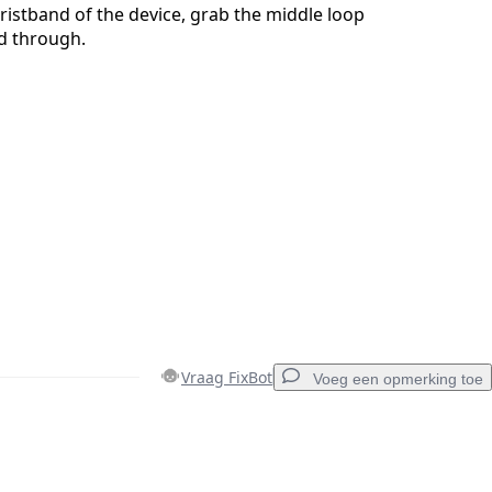
istband of the device, grab the middle loop
d through.
Vraag FixBot
Voeg een opmerking toe
Voeg een opmerking toe