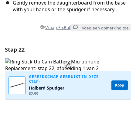
Gently remove the daughterboard from the base
with your hands or the spudger if necessary.
Vraag FixBot
Voeg een opmerking toe
Stap 22
Voeg een opmerking toe
Voeg opmerking toe
GEREEDSCHAP GEBRUIKT IN DEZE
STAP:
Koop
Halberd Spudger
Annuleren
Plaats opmerking
$2.99