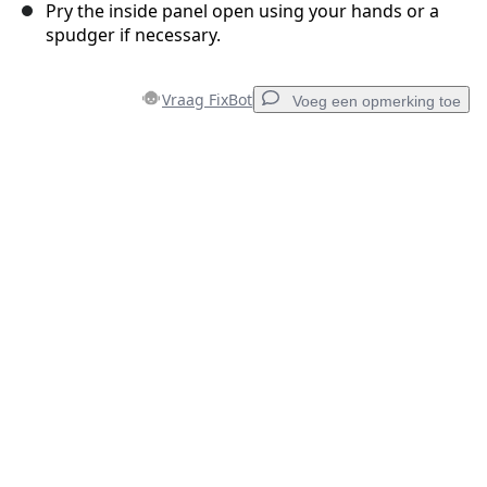
Pry the inside panel open using your hands or a
spudger if necessary.
Vraag FixBot
Voeg een opmerking toe
Voeg een opmerking toe
Voeg opmerking toe
Annuleren
Plaats opmerking