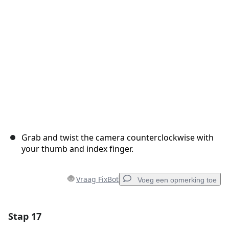
Annuleren
Plaats opmerking
Grab and twist the camera counterclockwise with
your thumb and index finger.
Vraag FixBot
Voeg een opmerking toe
Stap 17
Voeg een opmerking toe