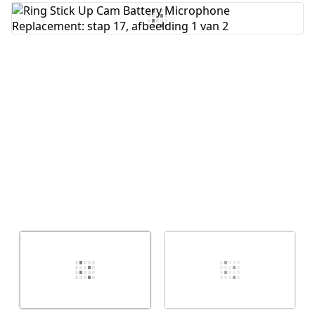
Voeg opmerking toe
Annuleren
Plaats opmerking