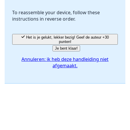
To reassemble your device, follow these
instructions in reverse order.
Annuleren
Plaats opmerking
Het is je gelukt, lekker bezig! Geef de auteur +30
punten!
Je bent klaar!
Annuleren: ik heb deze handleiding niet
afgemaakt.