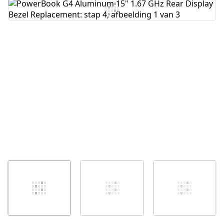
Voeg opmerking toe
Annuleren
Plaats opmerking