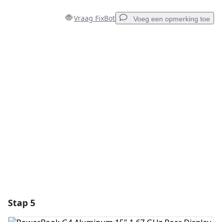
Vraag FixBot
Voeg een opmerking toe
Voeg een opmerking toe
Voeg opmerking toe
Annuleren
Plaats opmerking
Stap 5