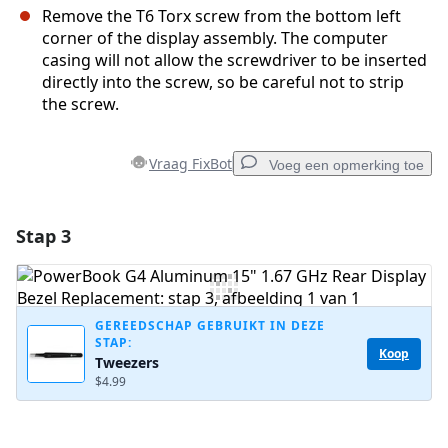
Remove the T6 Torx screw from the bottom left
corner of the display assembly. The computer
casing will not allow the screwdriver to be inserted
directly into the screw, so be careful not to strip
the screw.
Vraag FixBot
Voeg een opmerking toe
Stap 3
Voeg een opmerking toe
Voeg opmerking toe
GEREEDSCHAP GEBRUIKT IN DEZE
STAP:
Koop
Tweezers
Annuleren
Plaats opmerking
$4.99