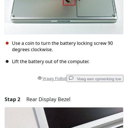
Use a coin to turn the battery locking screw 90
degrees clockwise.
Lift the battery out of the computer.
Vraag FixBot
Voeg een opmerking toe
Stap 2
Rear Display Bezel
Voeg een opmerking toe
Voeg opmerking toe