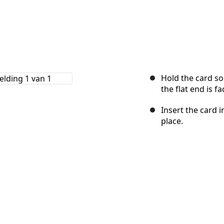
Hold the card so 
the flat end is 
Insert the card i
place.