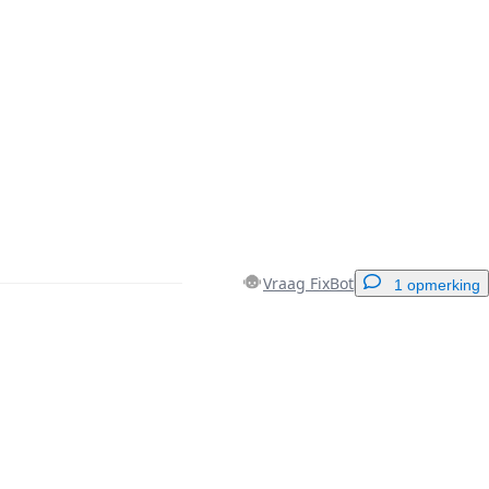
Vraag FixBot
1 opmerking
Voeg een opmerking toe