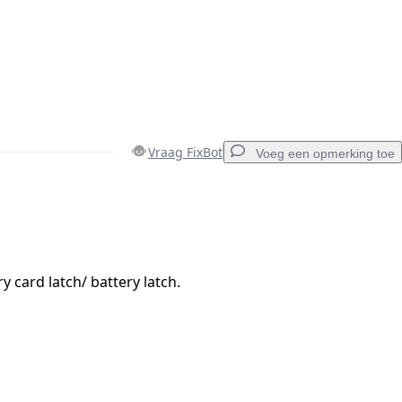
Vraag FixBot
Voeg een opmerking toe
Voeg een opmerking toe
 card latch/ battery latch.
Annuleren
Plaats opmerking