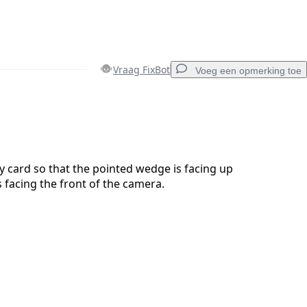
Vraag FixBot
Voeg een opmerking toe
Voeg een opmerking toe
 card so that the pointed wedge is facing up
s facing the front of the camera.
Annuleren
Plaats opmerking