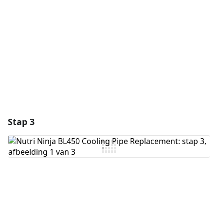
Voeg opmerking toe
Annuleren
Plaats opmerking
Stap 3