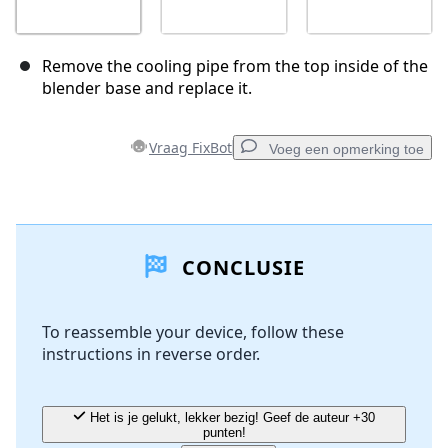
Remove the cooling pipe from the top inside of the
blender base and replace it.
Vraag FixBot
Voeg een opmerking toe
Voeg een opmerking toe
CONCLUSIE
Voeg opmerking toe
To reassemble your device, follow these
instructions in reverse order.
Annuleren
Plaats opmerking
Het is je gelukt, lekker bezig! Geef de auteur +30
punten!