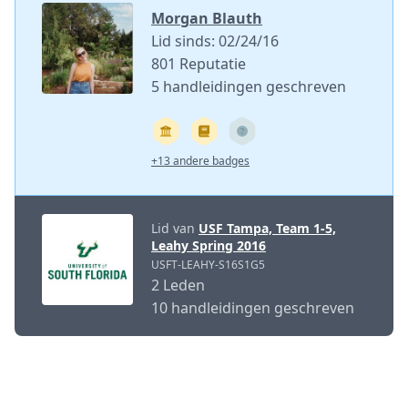
Morgan Blauth
Lid sinds: 02/24/16
801 Reputatie
5 handleidingen geschreven
+13 andere badges
Lid van
USF Tampa, Team 1-5,
Leahy Spring 2016
USFT-LEAHY-S16S1G5
2 Leden
10 handleidingen geschreven