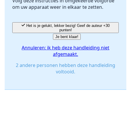
Volg deze instructies in omgekeerde volgorde
om uw apparaat weer in elkaar te zetten.
Annuleren
Plaats opmerking
Het is je gelukt, lekker bezig! Geef de auteur +30
punten!
Je bent klaar!
Annuleren: ik heb deze handleiding niet
afgemaakt.
2 andere personen hebben deze handleiding
voltooid.