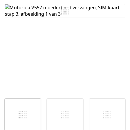
Voeg opmerking toe
Annuleren
Plaats opmerking