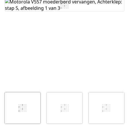
Voeg opmerking toe
Annuleren
Plaats opmerking