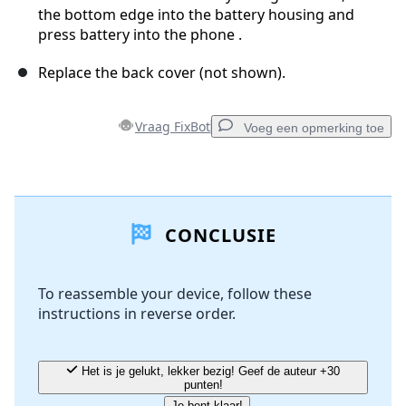
the bottom edge into the battery housing and
press battery into the phone .
Replace the back cover (not shown).
Vraag FixBot
Voeg een opmerking toe
Voeg een opmerking toe
CONCLUSIE
Voeg opmerking toe
To reassemble your device, follow these
instructions in reverse order.
Annuleren
Plaats opmerking
Het is je gelukt, lekker bezig! Geef de auteur +30
punten!
Je bent klaar!