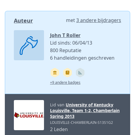
Auteur
met
3 andere bijdragers
John T Roller
Lid sinds: 06/04/13
800 Reputatie
6 handleidingen geschreven
+9 andere badges
Lid van
University of Kentucky
Louisville, Team 1-2, Chamberlain
Spring 2013
LOUISVILLE-CHAMBERLAIN-S13S1G2
2 Leden