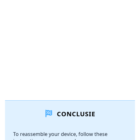
Voeg een opmerking toe
Voeg opmerking toe
Annuleren
Plaats opmerking
CONCLUSIE
To reassemble your device, follow these