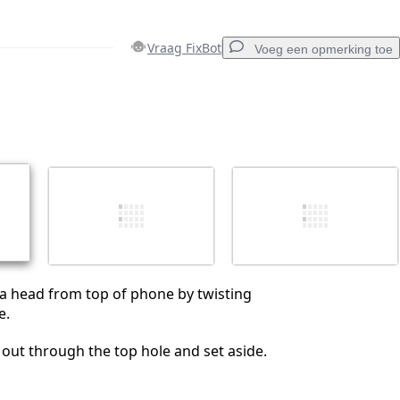
Vraag FixBot
Voeg een opmerking toe
Voeg een opmerking toe
Annuleren
Plaats opmerking
 head from top of phone by twisting
e.
 out through the top hole and set aside.