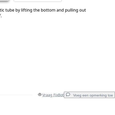
ic tube by lifting the bottom and pulling out
.
Vraag FixBot
Voeg een opmerking toe
Voeg een opmerking toe