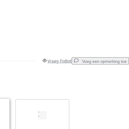
Vraag FixBot
Voeg een opmerking toe
Voeg een opmerking toe
Annuleren
Plaats opmerking