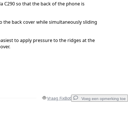
a C290 so that the back of the phone is
o the back cover while simultaneously sliding
asiest to apply pressure to the ridges at the
over.
Vraag FixBot
Voeg een opmerking toe
Voeg een opmerking toe