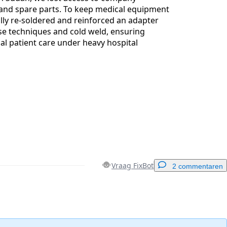
 and spare parts. To keep medical equipment
ully re-soldered and reinforced an adapter
se techniques and cold weld, ensuring
tical patient care under heavy hospital
Vraag FixBot
2 commentaren
Voeg een opmerking toe