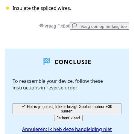
Insulate the spliced wires.
Vraag FixBot
Voeg een opmerking toe
Voeg een opmerking toe
CONCLUSIE
Voeg opmerking toe
To reassemble your device, follow these
instructions in reverse order.
Annuleren
Plaats opmerking
Het is je gelukt, lekker bezig! Geef de auteur +30
punten!
Je bent klaar!
Annuleren: ik heb deze handleiding niet