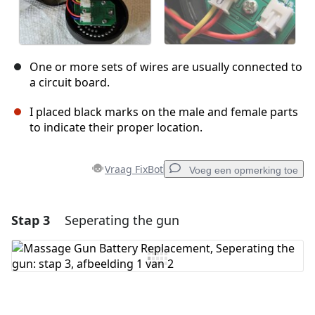
One or more sets of wires are usually connected to
a circuit board.
I placed black marks on the male and female parts
to indicate their proper location.
Vraag FixBot
Voeg een opmerking toe
Stap 3
Seperating the gun
Voeg een opmerking toe
Voeg opmerking toe
Annuleren
Plaats opmerking