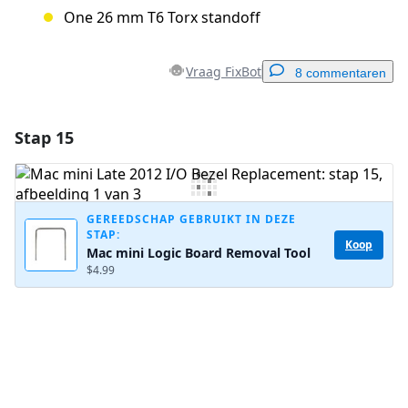
One 26 mm T6 Torx standoff
Vraag FixBot
8 commentaren
Stap 15
Voeg een opmerking toe
Voeg opmerking toe
GEREEDSCHAP GEBRUIKT IN DEZE
STAP:
Koop
Mac mini Logic Board Removal Tool
Annuleren
Plaats opmerking
$4.99