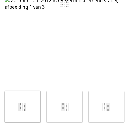
Voeg opmerking toe
Annuleren
Plaats opmerking