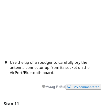
Use the tip of a spudger to carefully pry the
antenna connector up from its socket on the
AirPort/Bluetooth board.
Vraag FixBot
25 commentaren
Stap 11
Voeg een opmerking toe