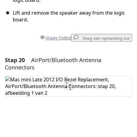
logic board.
Lift and remove the speaker away from the logic
board.
Vraag FixBot
Voeg een opmerking toe
Stap 20
AirPort/Bluetooth Antenna
Voeg een opmerking toe
Connectors
Voeg opmerking toe
Annuleren
Plaats opmerking