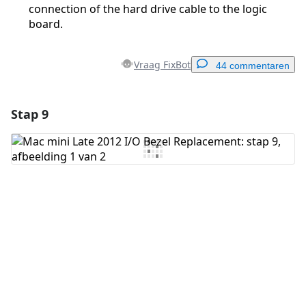
connection of the hard drive cable to the logic
board.
Vraag FixBot
44 commentaren
Stap 9
Voeg een opmerking toe
Voeg opmerking toe
Annuleren
Plaats opmerking