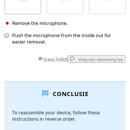
Remove the microphone.
Push the microphone from the inside out for
easier removal.
Vraag FixBot
Voeg een opmerking toe
Voeg een opmerking toe
CONCLUSIE
Voeg opmerking toe
To reassemble your device, follow these
instructions in reverse order.
Annuleren
Plaats opmerking