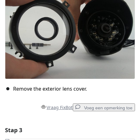
Annuleren
Plaats opmerking
Remove the exterior lens cover.
Vraag FixBot
Voeg een opmerking toe
Stap 3
Voeg een opmerking toe