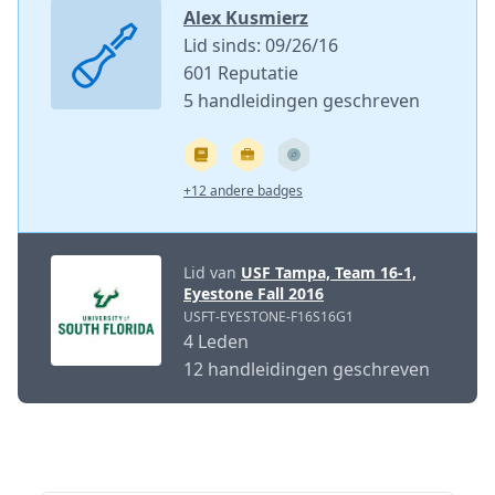
Alex Kusmierz
Lid sinds: 09/26/16
601 Reputatie
5 handleidingen geschreven
+12 andere badges
Lid van
USF Tampa, Team 16-1,
Eyestone Fall 2016
USFT-EYESTONE-F16S16G1
4 Leden
12 handleidingen geschreven