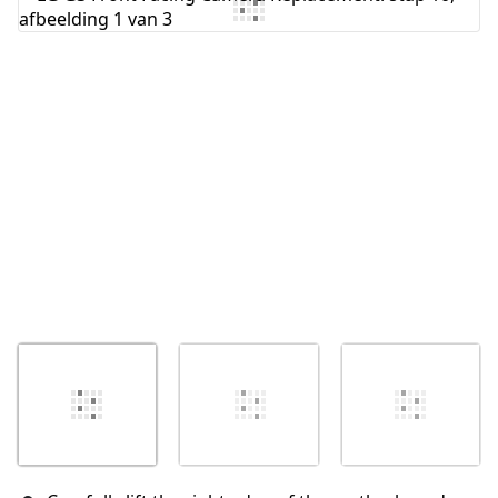
Voeg opmerking toe
Annuleren
Plaats opmerking