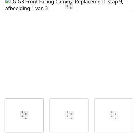
Voeg opmerking toe
Annuleren
Plaats opmerking