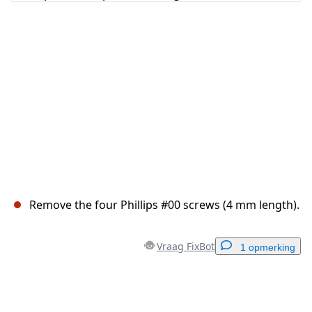
Annuleren
Plaats opmerking
Remove the four Phillips #00 screws (4 mm length).
Vraag FixBot
1 opmerking
Voeg een opmerking toe