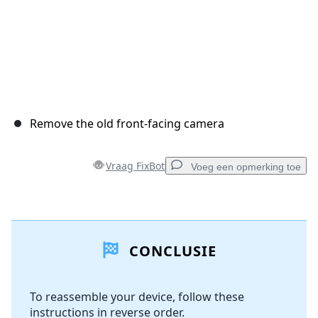
Remove the old front-facing camera
Vraag FixBot
Voeg een opmerking toe
Voeg een opmerking toe
CONCLUSIE
Voeg opmerking toe
To reassemble your device, follow these
instructions in reverse order.
Annuleren
Plaats opmerking