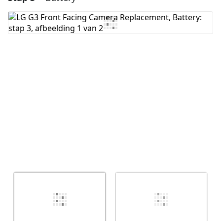
Voeg opmerking toe
Annuleren
Plaats opmerking