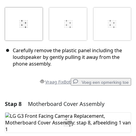
Carefully remove the plastic panel including the
loudspeaker by gently pulling it away from the
phone assembly.
Vraag FixBot
Voeg een opmerking toe
Stap 8
Motherboard Cover Assembly
Voeg een opmerking toe
Voeg opmerking toe