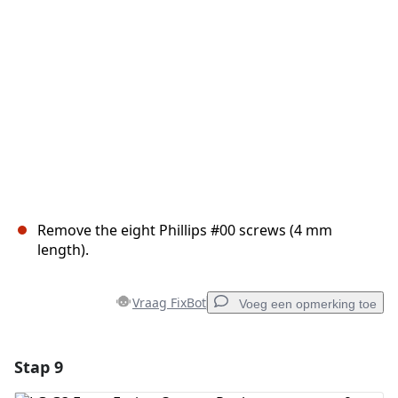
Annuleren
Plaats opmerking
Remove the eight Phillips #00 screws (4 mm
length).
Vraag FixBot
Voeg een opmerking toe
Stap 9
Voeg een opmerking toe