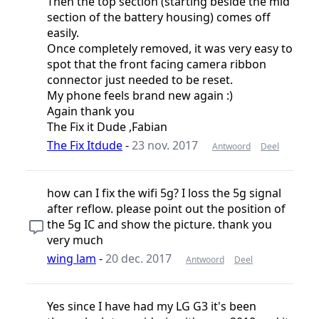
Then the top section (starting beside the mid
section of the battery housing) comes off
easily.
Once completely removed, it was very easy to
spot that the front facing camera ribbon
connector just needed to be reset.
My phone feels brand new again :)
Again thank you
The Fix it Dude ,Fabian
The Fix Itdude
-
23 nov. 2017
Antwoord
Deel
how can I fix the wifi 5g? I loss the 5g signal
after reflow. please point out the position of
the 5g IC and show the picture. thank you
very much
wing lam
-
20 dec. 2017
Antwoord
Deel
Yes since I have had my LG G3 it's been