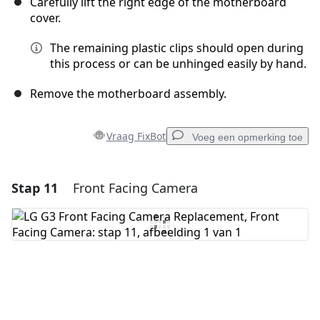
Carefully lift the right edge of the motherboard
cover.
The remaining plastic clips should open during
this process or can be unhinged easily by hand.
Remove the motherboard assembly.
Vraag FixBot
Voeg een opmerking toe
Stap 11
Front Facing Camera
Voeg een opmerking toe
Voeg opmerking toe
Annuleren
Plaats opmerking