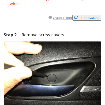
wires.
Vraag FixBot
1 opmerking
Stap 2
Remove screw covers
Voeg een opmerking toe
Voeg opmerking toe
Annuleren
Plaats opmerking