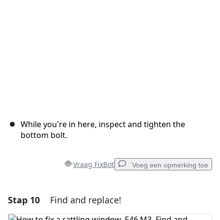
Annuleren
Plaats opmerking
While you're in here, inspect and tighten the
bottom bolt.
Vraag FixBot
Voeg een opmerking toe
Stap 10
Find and replace!
Voeg een opmerking toe