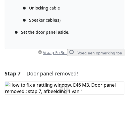
Unlocking cable
Speaker cable(s)
Annuleren
Plaats opmerking
Set the door panel aside.
Vraag FixBot
Voeg een opmerking toe
Stap 7
Door panel removed!
Voeg een opmerking toe
Voeg opmerking toe
Annuleren
Plaats opmerking