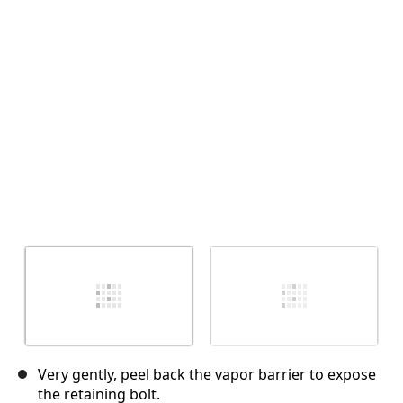
Annuleren
Plaats opmerking
Very gently, peel back the vapor barrier to expose
the retaining bolt.