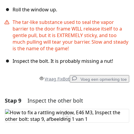
Roll the window up.
The tar-like substance used to seal the vapor
barrier to the door frame WILL release itself to a
gentle pull, but it is EXTREMELY sticky, and too
much pulling will tear your barrier. Slow and steady
is the name of the game!
Inspect the bolt. It is probably missing a nut!
Vraag FixBot
Voeg een opmerking toe
Stap 9
Inspect the other bolt
Voeg een opmerking toe
Voeg opmerking toe