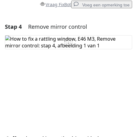
Vraag FixBot
Voeg een opmerking toe
Stap 4
Remove mirror control
Voeg een opmerking toe
Voeg opmerking toe
Annuleren
Plaats opmerking