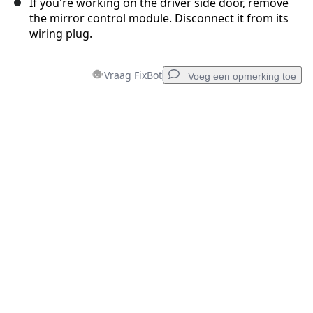
If you're working on the driver side door, remove
the mirror control module. Disconnect it from its
wiring plug.
Vraag FixBot
Voeg een opmerking toe
Voeg een opmerking toe
Voeg opmerking toe
Annuleren
Plaats opmerking