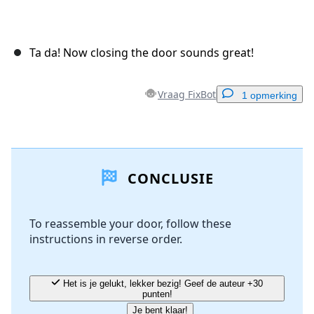
Ta da! Now closing the door sounds great!
Vraag FixBot
1 opmerking
Voeg een opmerking toe
CONCLUSIE
Voeg opmerking toe
To reassemble your door, follow these
instructions in reverse order.
Annuleren
Plaats opmerking
Het is je gelukt, lekker bezig! Geef de auteur +30
punten!
Je bent klaar!