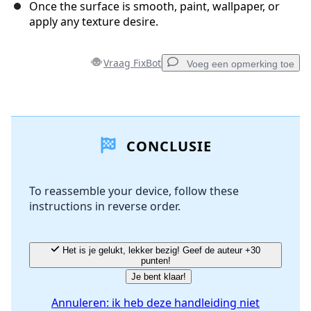
Once the surface is smooth, paint, wallpaper, or
apply any texture desire.
Vraag FixBot
Voeg een opmerking toe
Voeg een opmerking toe
CONCLUSIE
Voeg opmerking toe
To reassemble your device, follow these
instructions in reverse order.
Annuleren
Plaats opmerking
Het is je gelukt, lekker bezig! Geef de auteur +30
punten!
Je bent klaar!
Annuleren: ik heb deze handleiding niet