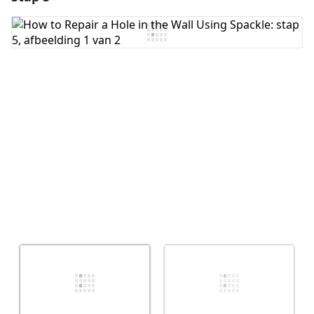
Voeg opmerking toe
Annuleren
Plaats opmerking