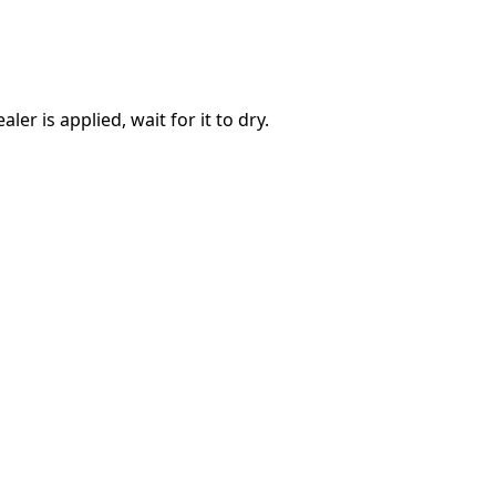
Voeg een opmerking toe
ler is applied, wait for it to dry.
Annuleren
Plaats opmerking