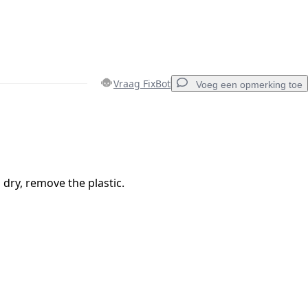
Vraag FixBot
Voeg een opmerking toe
Voeg een opmerking toe
 dry, remove the plastic.
Annuleren
Plaats opmerking