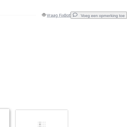
Vraag FixBot
Voeg een opmerking toe
Voeg een opmerking toe
Annuleren
Plaats opmerking