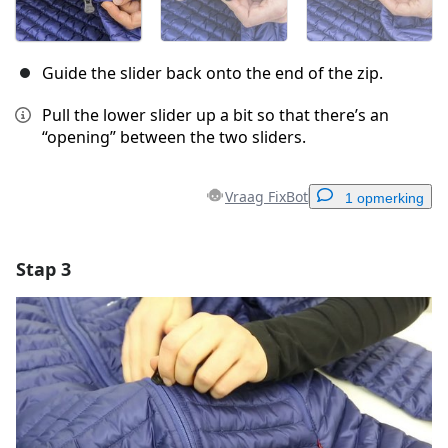
Guide the slider back onto the end of the zip.
Pull the lower slider up a bit so that there’s an
“opening” between the two sliders.
Vraag FixBot
1 opmerking
Stap 3
Voeg een opmerking toe
Voeg opmerking toe
Annuleren
Plaats opmerking