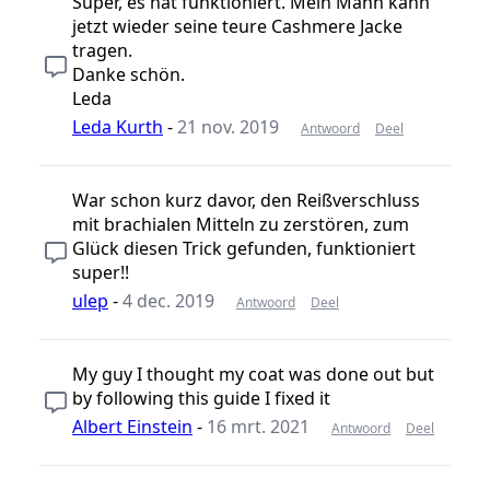
Super, es hat funktioniert. Mein Mann kann
jetzt wieder seine teure Cashmere Jacke
tragen.
Danke schön.
Leda
Leda Kurth
-
21 nov. 2019
Antwoord
Deel
War schon kurz davor, den Reißverschluss
mit brachialen Mitteln zu zerstören, zum
Glück diesen Trick gefunden, funktioniert
super!!
ulep
-
4 dec. 2019
Antwoord
Deel
My guy I thought my coat was done out but
by following this guide I fixed it
Albert Einstein
-
16 mrt. 2021
Antwoord
Deel