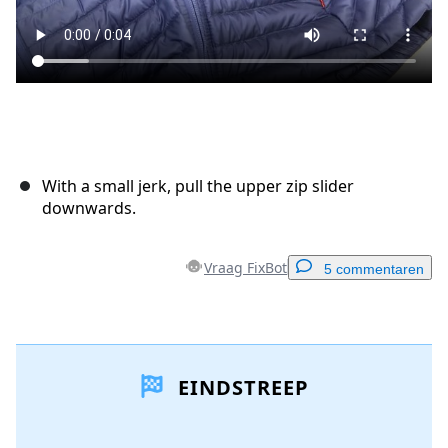
With a small jerk, pull the upper zip slider
downwards.
Vraag FixBot
5 commentaren
Voeg een opmerking toe
EINDSTREEP
Voeg opmerking toe