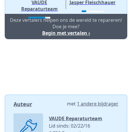
VAUDE
Jasper Fleischhauer
Reparaturteam
Deze vertalers helpen ons de wereld te repareren!
Doe je mee?
Begin met vertalen ›
Auteur
met
1 andere bijdrager
VAUDE Reparaturteam
Lid sinds: 02/22/16