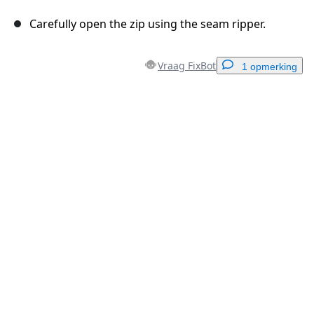
Carefully open the zip using the seam ripper.
Vraag FixBot
1 opmerking
Voeg een opmerking toe
Voeg opmerking toe
Annuleren
Plaats opmerking