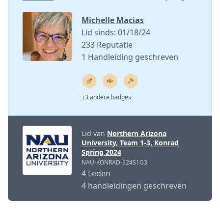
Michelle Macias
Lid sinds: 01/18/24
233 Reputatie
1 Handleiding geschreven
+3 andere badges
Lid van
Northern Arizona
University, Team 1-3, Konrad
Spring 2024
NAU-KONRAD-S24S1G3
4 Leden
4 handleidingen geschreven