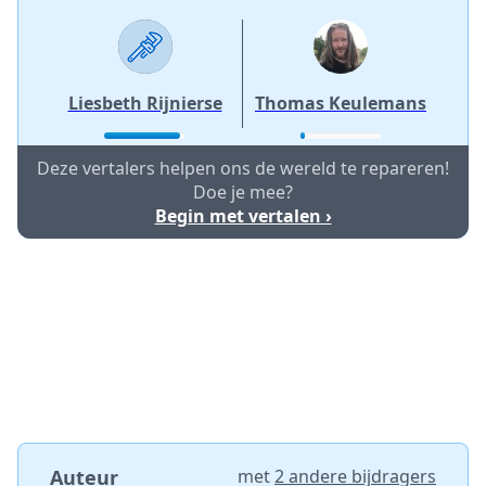
Liesbeth Rijnierse
Thomas Keulemans
Deze vertalers helpen ons de wereld te repareren!
Doe je mee?
Begin met vertalen ›
Auteur
met
2 andere bijdragers