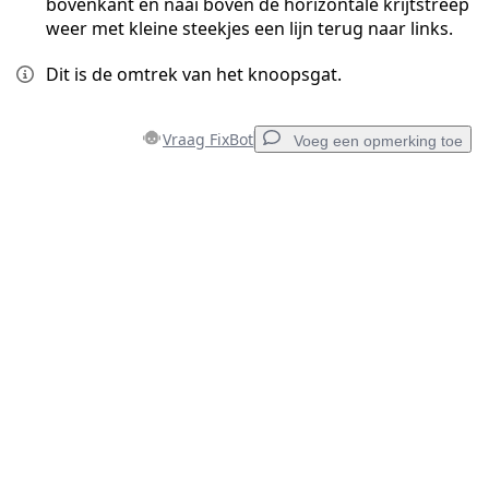
bovenkant en naai boven de horizontale krijtstreep
weer met kleine steekjes een lijn terug naar links.
Dit is de omtrek van het knoopsgat.
Vraag FixBot
Voeg een opmerking toe
Voeg een opmerking toe
Voeg opmerking toe
Annuleren
Plaats opmerking