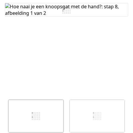
Voeg opmerking toe
Annuleren
Plaats opmerking