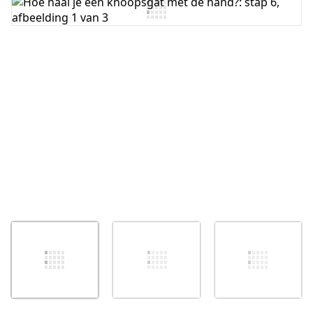
Voeg opmerking toe
Annuleren
Plaats opmerking