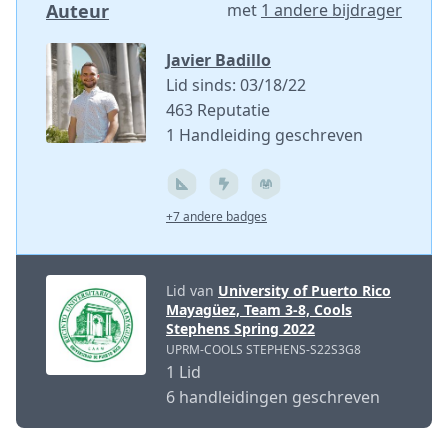
Auteur
met
1 andere bijdrager
Javier Badillo
Lid sinds: 03/18/22
463 Reputatie
1 Handleiding geschreven
+7 andere badges
Lid van
University of Puerto Rico
Mayagüez, Team 3-8, Cools
Stephens Spring 2022
UPRM-COOLS STEPHENS-S22S3G8
1 Lid
6 handleidingen geschreven