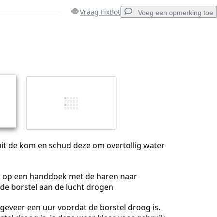
Vraag FixBot
Voeg een opmerking toe
Voeg een opmerking toe
Annuleren
Plaats opmerking
uit de kom en schud deze om overtollig water
el op een handdoek met de haren naar
de borstel aan de lucht drogen
geveer een uur voordat de borstel droog is.