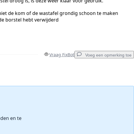
tel droog is, is deze weer klaar voor gebruik.
niet de kom of de wastafel grondig schoon te maken
de borstel hebt verwijderd
Vraag FixBot
Voeg een opmerking toe
Voeg een opmerking toe
Annuleren
Plaats opmerking
uden en te