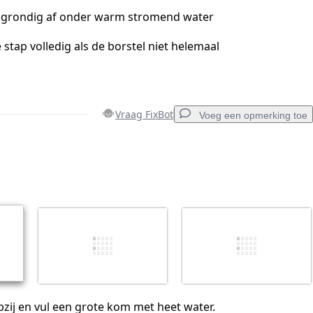
l grondig af onder warm stromend water
stap volledig als de borstel niet helemaal
Vraag FixBot
Voeg een opmerking toe
Voeg een opmerking toe
Annuleren
Plaats opmerking
pzij en vul een grote kom met heet water.