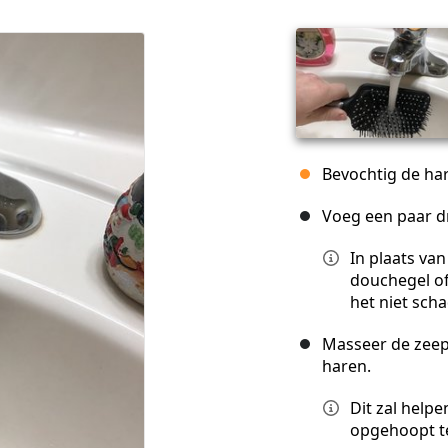
Bevochtig de ha
Voeg een paar d
In plaats va
douchegel of
het niet scha
Masseer de zeep 
haren.
Dit zal helpe
opgehoopt t