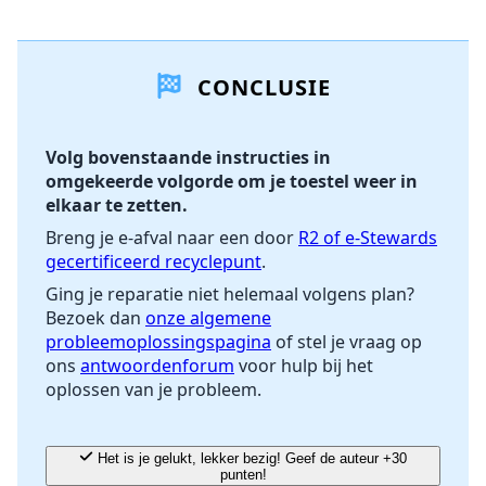
Voeg een opmerking toe
CONCLUSIE
Voeg opmerking toe
Volg bovenstaande instructies in
omgekeerde volgorde om je toestel weer in
Annuleren
Plaats opmerking
elkaar te zetten.
Breng je e-afval naar een door
R2 of e-Stewards
gecertificeerd recyclepunt
.
Ging je reparatie niet helemaal volgens plan?
Bezoek dan
onze algemene
probleemoplossingspagina
of stel je vraag op
ons
antwoordenforum
voor hulp bij het
oplossen van je probleem.
Het is je gelukt, lekker bezig! Geef de auteur +30
punten!