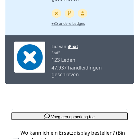
+35 andere badges
Lid van
iFixit
Staff
123 Leden
47.937 handleidingen
geschreven
Voeg een opmerking toe
Wo kann ich ein Ersatzdisplay bestellen? (Bin