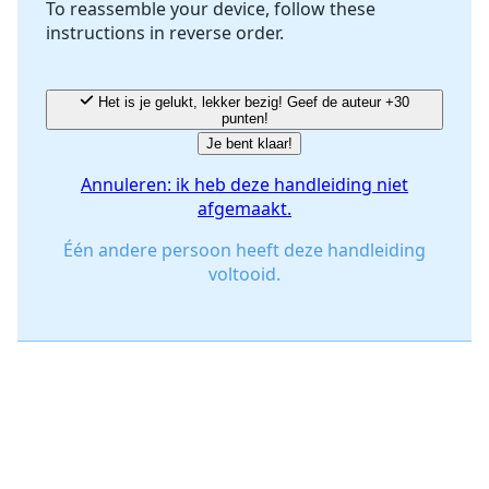
To reassemble your device, follow these
instructions in reverse order.
Annuleren
Plaats opmerking
Het is je gelukt, lekker bezig! Geef de auteur +30
punten!
Je bent klaar!
Annuleren: ik heb deze handleiding niet
afgemaakt.
Één andere persoon heeft deze handleiding
voltooid.