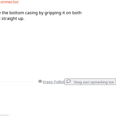
connector.
 the bottom casing by gripping it on both
 straight up.
Vraag FixBot
Voeg een opmerking toe
Voeg een opmerking toe