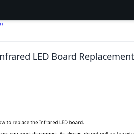
en
nfrared LED Board Replacemen
how to replace the Infrared LED board.
rs you must disconnect. As always, do not pull on the wir