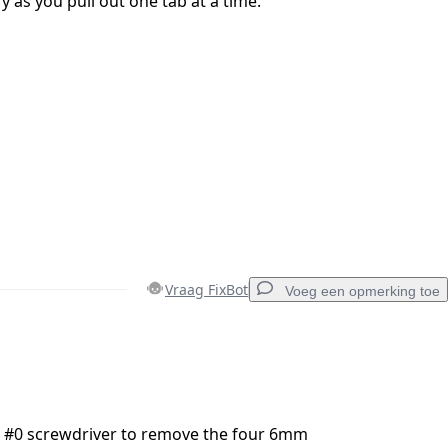
y as you pull out one tab at a time.
Vraag FixBot
Voeg een opmerking toe
Voeg een opmerking toe
ps #0 screwdriver to remove the four 6mm