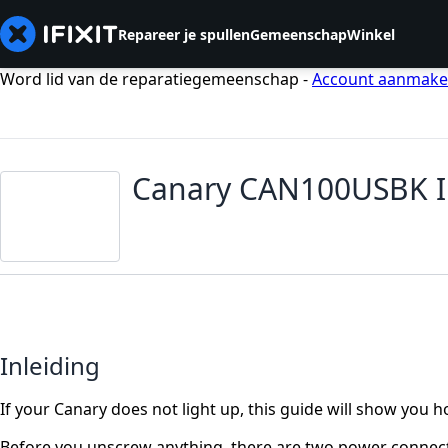
Repareer je spullen
Gemeenschap
Winkel
Word lid van de reparatiegemeenschap -
Account aanmak
Canary CAN100USBK I
Inleiding
If your Canary does not light up, this guide will show you 
Before you unscrew anything, there are two power connecto