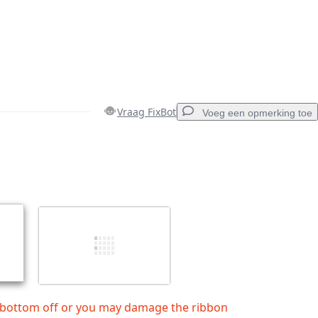
Vraag FixBot
Voeg een opmerking toe
Voeg een opmerking toe
Annuleren
Plaats opmerking
 bottom off or you may damage the ribbon