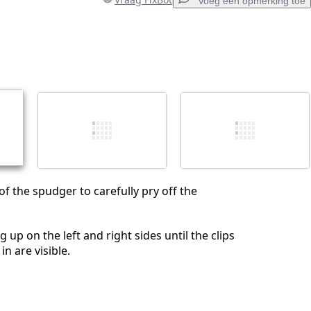
Voeg een opmerking toe
Voeg een opmerking toe
Annuleren
Plaats opmerking
of the spudger to carefully pry off the
 up on the left and right sides until the clips
in are visible.