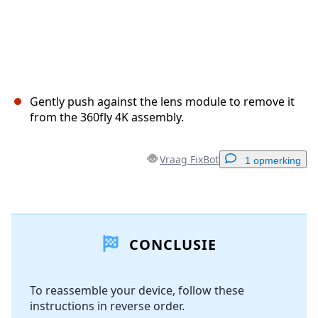
Gently push against the lens module to remove it
from the 360fly 4K assembly.
Vraag FixBot
1 opmerking
Voeg een opmerking toe
CONCLUSIE
Voeg opmerking toe
To reassemble your device, follow these
instructions in reverse order.
Annuleren
Plaats opmerking