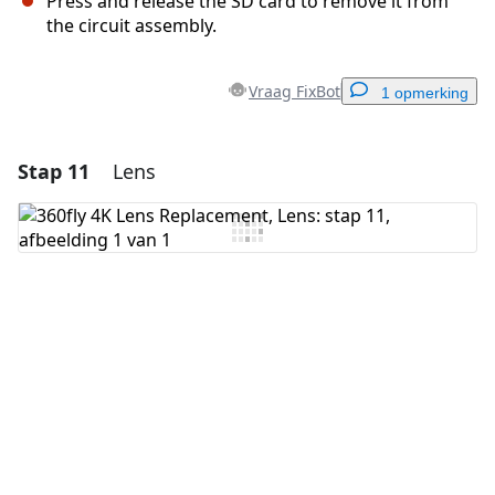
Press and release the SD card to remove it from
the circuit assembly.
Vraag FixBot
1 opmerking
Stap 11
Lens
Voeg een opmerking toe
Voeg opmerking toe
Annuleren
Plaats opmerking