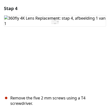
Stap 4
Voeg een opmerking toe
Voeg opmerking toe
Annuleren
Plaats opmerking
Remove the five 2 mm screws using a T4
screwdriver.