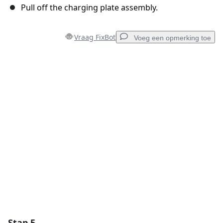
Pull off the charging plate assembly.
Vraag FixBot
Voeg een opmerking toe
Voeg een opmerking toe
Voeg opmerking toe
Annuleren
Plaats opmerking
Stap 5