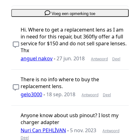
Voeg een opmerking toe
Hi. Where to get a replacement lens as I am
in need for this repair, but 360fly offer a full
service for $150 and do not sell spare lenses.
Thx
anguel nakov
-
27 jun. 2018
Antwoord
Deel
There is no info where to buy the
replacement lens.
gelo3000
-
18 sep. 2018
Antwoord
Deel
Anyone know about usb pinout? I lost my
charger adapter
Nuri Can PEHLİVAN
-
5 nov. 2023
Antwoord
Deel