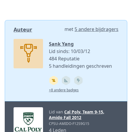
Auteur
met
5 andere bijdragers
Sank Yang
Lid sinds: 10/03/12
484 Reputatie
5 handleidingen geschreven
+8 andere badges
Lid van
Cal Poly, Team 9-15,
Amido Fall 2012
CPSU-AMIDO-F12S9G15
4 Leden