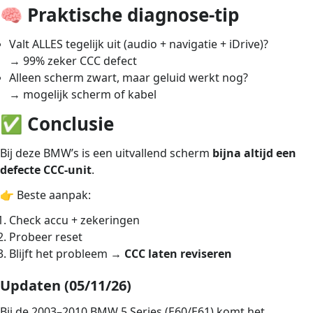
🧠 Praktische diagnose-tip
Valt ALLES tegelijk uit (audio + navigatie + iDrive)?
→ 99% zeker CCC defect
Alleen scherm zwart, maar geluid werkt nog?
→ mogelijk scherm of kabel
✅ Conclusie
Bij deze BMW’s is een uitvallend scherm
bijna altijd een
defecte CCC-unit
.
👉 Beste aanpak:
Check accu + zekeringen
Probeer reset
Blijft het probleem →
CCC laten reviseren
Updaten (05/11/26)
Bij de 2003–2010 BMW 5 Series (E60/E61) komt het