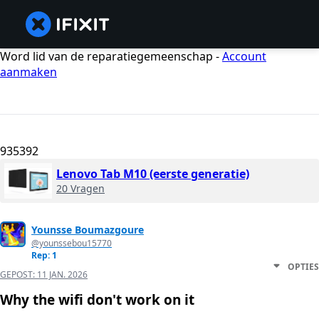
Word lid van de reparatiegemeenschap -
Account
aanmaken
935392
Lenovo Tab M10 (eerste generatie)
20 Vragen
Younsse Boumazgoure
@younssebou15770
Rep: 1
OPTIES
GEPOST:
11 JAN. 2026
Why the wifi don't work on it