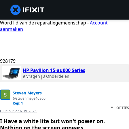
Word lid van de reparatiegemeenschap -
Account
aanmaken
928179
HP Pavilion 15-au000 Series
9 Vragen
|
3 Onderdelen
Steven Meyers
@stevenmeye46860
Rep: 1
OPTIES
GEPOST:
27 NOV. 2025
I Have a white lite but won't power on.
Nothing on the screen appears.