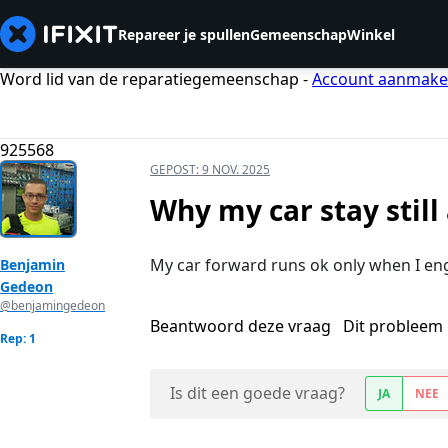
Repareer je spullen
Gemeenschap
Winkel
Word lid van de reparatiegemeenschap -
Account aanmak
925568
GEPOST:
9 NOV. 2025
Why my car stay still
My car forward runs ok only when I eng
Benjamin
Gedeon
@benjamingedeon
Beantwoord deze vraag
Dit probleem 
Rep: 1
Is dit een goede vraag?
JA
NEE