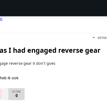
en
OPTIE
 as I had engaged reverse gear
age reverse gear it don't goes
heb ik ook
SCORE
0