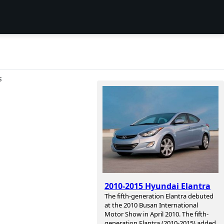
S
2010-2015 Hyundai Elantra
The fifth-generation Elantra debuted
at the 2010 Busan International
Motor Show in April 2010. The fifth-
generation Elantra (2010-2015) added