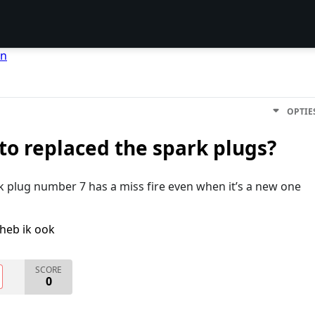
en
OPTIE
to replaced the spark plugs?
rk plug number 7 has a miss fire even when it’s a new one
heb ik ook
SCORE
0