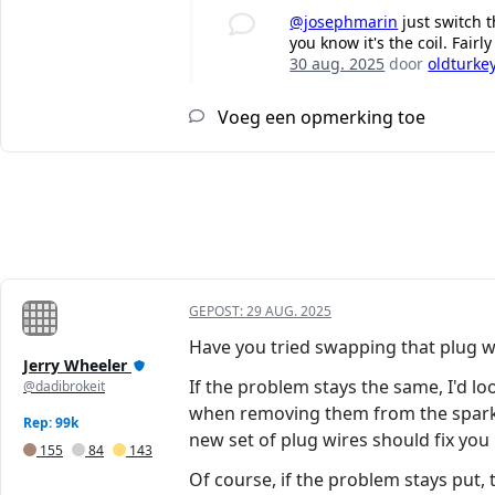
@josephmarin
just switch t
you know it's the coil. Fairl
30 aug. 2025
door
oldturke
Voeg een opmerking toe
GEPOST:
29 AUG. 2025
Have you tried swapping that plug w
Jerry Wheeler
If the problem stays the same, I'd lo
@dadibrokeit
when removing them from the spark p
Rep: 99k
new set of plug wires should fix you 
155
84
143
Of course, if the problem stays put, 