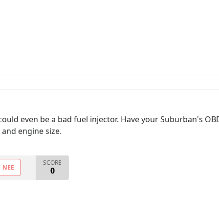
 could even be a bad fuel injector. Have your Suburban's OB
 and engine size.
SCORE
NEE
0