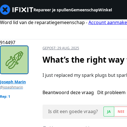
Repareer je spullen
Gemeenschap
Winkel
Word lid van de reparatiegemeenschap -
Account aanmak
914497
GEPOST:
29 AUG. 2025
What’s the right way 
I just replaced my spark plugs but spa
Joseph Marin
@josephmarin
Beantwoord deze vraag
Dit probleem 
Rep: 1
Is dit een goede vraag?
JA
NEE