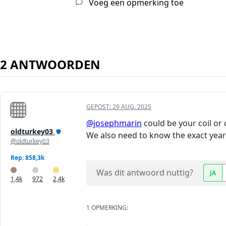
Voeg een opmerking toe
2 ANTWOORDEN
GEPOST:
29 AUG. 2025
@josephmarin
could be your coil or
oldturkey03
We also need to know the exact year
@oldturkey03
Rep: 858,3k
Was dit antwoord nuttig?
JA
1,4k
972
2,4k
1 OPMERKING: