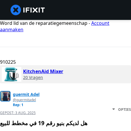
Word lid van de reparatiegemeenschap -
Account
aanmaken
910225
KitchenAid Mixer
20 Vragen
guermit Adel
@guermitadel
Rep: 1
OPTIES
GEPOST:
3 AUG. 2025
هل لديكم بنيو رقم 19 في مخطط للبيع