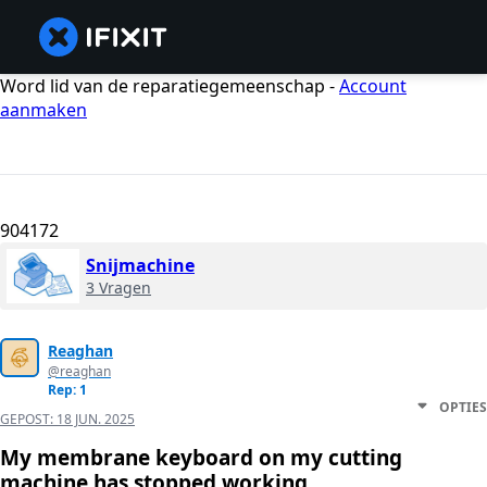
Word lid van de reparatiegemeenschap -
Account
aanmaken
904172
Snijmachine
3 Vragen
Reaghan
@reaghan
Rep: 1
OPTIES
GEPOST:
18 JUN. 2025
My membrane keyboard on my cutting
machine has stopped working