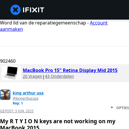
Word lid van de reparatiegemeenschap -
Account
aanmaken
902460
MacBook Pro 15" Retina Display Mid 2015
20 Vragen
|
43 Onderdelen
king arthur usa
@kingarthurusa
Rep: 1
OPTIES
GEPOST:
3 JUN. 2025
My R T Y I O N keys are not working on my
MacBook 2015