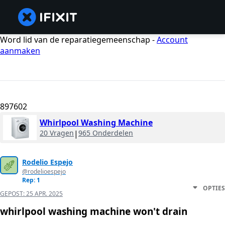
Word lid van de reparatiegemeenschap -
Account
aanmaken
897602
Whirlpool Washing Machine
20 Vragen
|
965 Onderdelen
Rodelio Espejo
@rodelioespejo
Rep: 1
OPTIES
GEPOST:
25 APR. 2025
whirlpool washing machine won't drain