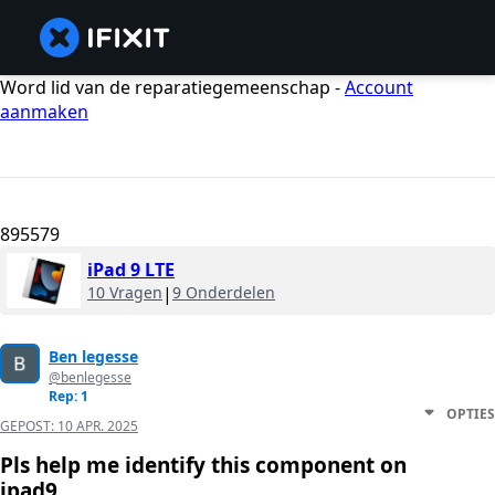
Word lid van de reparatiegemeenschap -
Account
aanmaken
895579
iPad 9 LTE
10 Vragen
|
9 Onderdelen
Ben legesse
@benlegesse
Rep: 1
OPTIES
GEPOST:
10 APR. 2025
Pls help me identify this component on
ipad9.