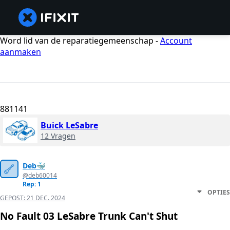
Word lid van de reparatiegemeenschap -
Account
aanmaken
881141
Buick LeSabre
12 Vragen
Deb🐳
@deb60014
Rep: 1
OPTIES
GEPOST:
21 DEC. 2024
No Fault 03 LeSabre Trunk Can't Shut