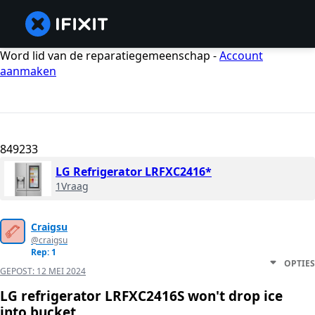
Word lid van de reparatiegemeenschap -
Account
aanmaken
849233
LG Refrigerator LRFXC2416*
1Vraag
Craigsu
@craigsu
Rep: 1
OPTIES
GEPOST:
12 MEI 2024
LG refrigerator LRFXC2416S won't drop ice
into bucket.