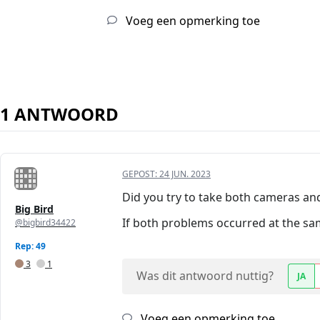
Voeg een opmerking toe
1 ANTWOORD
GEPOST:
24 JUN. 2023
Did you try to take both cameras an
Big Bird
If both problems occurred at the sa
@bigbird34422
Rep: 49
3
1
Was dit antwoord nuttig?
JA
Voeg een opmerking toe