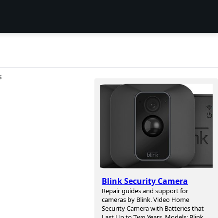
S
Blink Security Camera
Repair guides and support for
cameras by Blink. Video Home
Security Camera with Batteries that
Last Up to Two Years. Models: Blink,