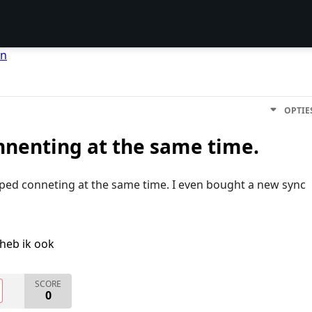
en
OPTIE
nenting at the same time.
ped conneting at the same time. I even bought a new sync
heb ik ook
SCORE
0