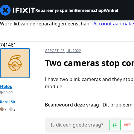
Repareer je spullen
Gemeenschap
Winkel
Word lid van de reparatiegemeenschap -
Account aanmak
741461
GEPOST:
26 JUL. 2022
Two cameras stop con
I have two blink cameras and they stop
module.
Hblog
@hblog
Rep: 150
Beantwoord deze vraag
Dit probleem 
7
3
Is dit een goede vraag?
JA
NEE