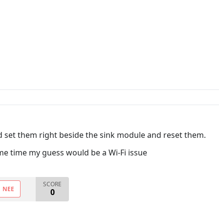
d set them right beside the sink module and reset them.
me time my guess would be a Wi-Fi issue
SCORE
NEE
0