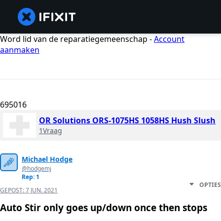
Word lid van de reparatiegemeenschap -
Account
aanmaken
695016
OR Solutions ORS-1075HS 1058HS Hush Slush
1Vraag
Michael Hodge
@hodgemj
Rep: 1
OPTIES
GEPOST:
7 JUN. 2021
Auto Stir only goes up/down once then stops