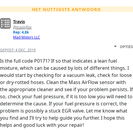
HET NUTTIGSTE ANTWOORD
Travis
@travisjfox
Rep: 4,8k
Mad Motors LLC
OPTIES
GEPOST:
4 DEC. 2019
Is the full code P0171? If so that indicates a lean fuel
mixture, which can be caused by lots of different things. I
would start by checking for a vacuum leak, check for loose
or dry-rotted hoses. Clean the Mass AirFlow sensor with
the appropriate cleaner and see if your problem persists. If
so, check your fuel pressure, if it is too low you will need to
determine the cause. If your fuel pressure is correct, the
problem is possibly a stuck EGR valve. Let me know what
you find and I’ll try to help guide you further. I hope this
helps and good luck with your repair!