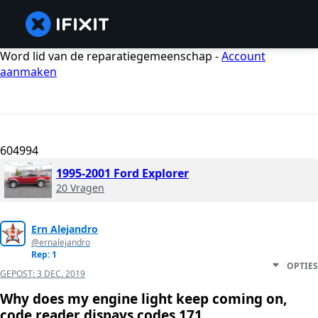
Word lid van de reparatiegemeenschap -
Account
aanmaken
604994
1995-2001 Ford Explorer
20 Vragen
Ern Alejandro
@ernalejandro
Rep: 1
OPTIES
GEPOST:
3 DEC. 2019
Why does my engine light keep coming on,
code reader dispays codes 171