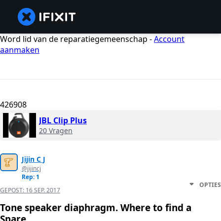
Word lid van de reparatiegemeenschap -
Account
aanmaken
426908
JBL Clip Plus
20 Vragen
Jijin C J
@jijincj
Rep: 1
OPTIES
GEPOST:
16 SEP. 2017
Tone speaker diaphragm. Where to find a
Spare