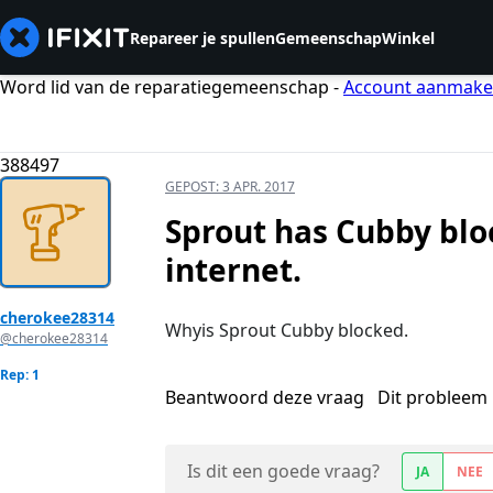
Repareer je spullen
Gemeenschap
Winkel
Word lid van de reparatiegemeenschap -
Account aanmak
388497
GEPOST:
3 APR. 2017
Sprout has Cubby blo
internet.
cherokee28314
Whyis Sprout Cubby blocked.
@cherokee28314
Rep: 1
Beantwoord deze vraag
Dit probleem 
Is dit een goede vraag?
JA
NEE